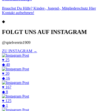
Brauchst Du Hilfe? Kinder-, Jugend-, Mitgliederschutz Hier
Kontakt aufnehmen!
◆
FOLGT UNS AUF INSTAGRAM
@spielverein1909
ZU INSTAGRAM →
♥
25
◆
40
♥
20
◆
16
♥
167
◆
8
♥
125
◆
1