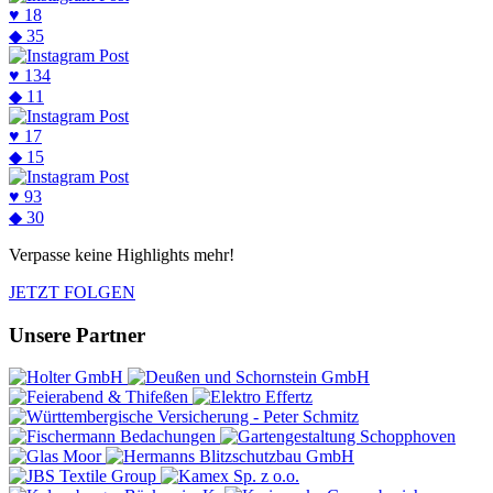
♥
18
◆
35
♥
134
◆
11
♥
17
◆
15
♥
93
◆
30
Verpasse keine Highlights mehr!
JETZT FOLGEN
Unsere Partner