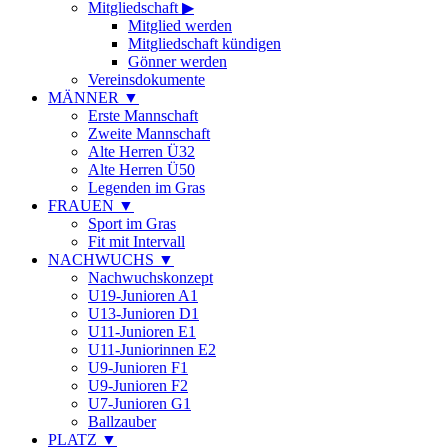
Mitgliedschaft
▶
Mitglied werden
Mitgliedschaft kündigen
Gönner werden
Vereinsdokumente
MÄNNER
▼
Erste Mannschaft
Zweite Mannschaft
Alte Herren Ü32
Alte Herren Ü50
Legenden im Gras
FRAUEN
▼
Sport im Gras
Fit mit Intervall
NACHWUCHS
▼
Nachwuchskonzept
U19-Junioren A1
U13-Junioren D1
U11-Junioren E1
U11-Juniorinnen E2
U9-Junioren F1
U9-Junioren F2
U7-Junioren G1
Ballzauber
PLATZ
▼