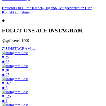
Brauchst Du Hilfe? Kinder-, Jugend-, Mitgliederschutz Hier
Kontakt aufnehmen!
◆
FOLGT UNS AUF INSTAGRAM
@spielverein1909
ZU INSTAGRAM →
♥
25
◆
26
♥
20
◆
25
♥
167
◆
8
♥
125
◆
1