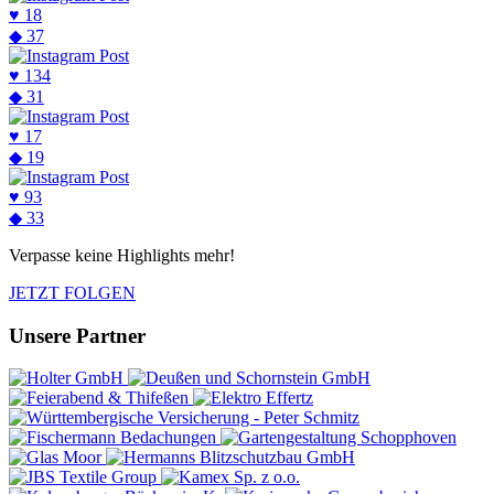
♥
18
◆
37
♥
134
◆
31
♥
17
◆
19
♥
93
◆
33
Verpasse keine Highlights mehr!
JETZT FOLGEN
Unsere Partner