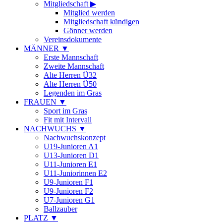
Mitgliedschaft
▶
Mitglied werden
Mitgliedschaft kündigen
Gönner werden
Vereinsdokumente
MÄNNER
▼
Erste Mannschaft
Zweite Mannschaft
Alte Herren Ü32
Alte Herren Ü50
Legenden im Gras
FRAUEN
▼
Sport im Gras
Fit mit Intervall
NACHWUCHS
▼
Nachwuchskonzept
U19-Junioren A1
U13-Junioren D1
U11-Junioren E1
U11-Juniorinnen E2
U9-Junioren F1
U9-Junioren F2
U7-Junioren G1
Ballzauber
PLATZ
▼