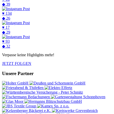
◆
39
♥
134
◆
26
♥
17
◆
29
♥
93
◆
32
Verpasse keine Highlights mehr!
JETZT FOLGEN
Unsere Partner