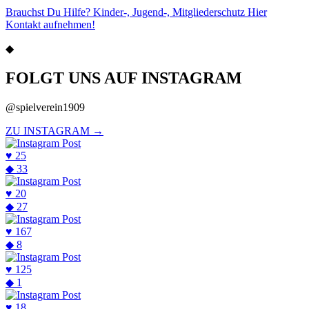
Brauchst Du Hilfe? Kinder-, Jugend-, Mitgliederschutz Hier
Kontakt aufnehmen!
◆
FOLGT UNS AUF INSTAGRAM
@spielverein1909
ZU INSTAGRAM →
♥
25
◆
33
♥
20
◆
27
♥
167
◆
8
♥
125
◆
1
♥
18