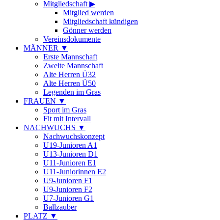
Mitgliedschaft
▶
Mitglied werden
Mitgliedschaft kündigen
Gönner werden
Vereinsdokumente
MÄNNER
▼
Erste Mannschaft
Zweite Mannschaft
Alte Herren Ü32
Alte Herren Ü50
Legenden im Gras
FRAUEN
▼
Sport im Gras
Fit mit Intervall
NACHWUCHS
▼
Nachwuchskonzept
U19-Junioren A1
U13-Junioren D1
U11-Junioren E1
U11-Juniorinnen E2
U9-Junioren F1
U9-Junioren F2
U7-Junioren G1
Ballzauber
PLATZ
▼