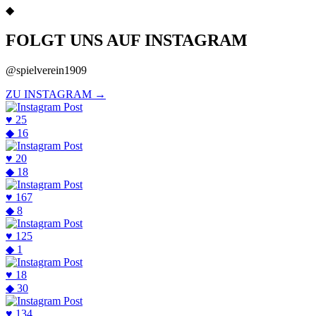
◆
FOLGT UNS AUF INSTAGRAM
@spielverein1909
ZU INSTAGRAM →
♥
25
◆
16
♥
20
◆
18
♥
167
◆
8
♥
125
◆
1
♥
18
◆
30
♥
134