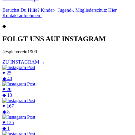
Brauchst Du Hilfe? Kinder-, Jugend-, Mitgliederschutz Hier
Kontakt aufnehmen!
◆
FOLGT UNS AUF INSTAGRAM
@spielverein1909
ZU INSTAGRAM →
♥
25
◆
40
♥
20
◆
13
♥
167
◆
8
♥
125
◆
1