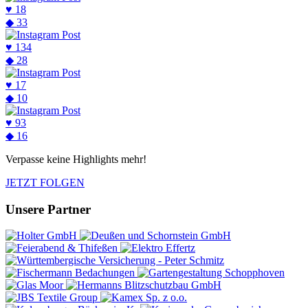
♥
18
◆
33
♥
134
◆
28
♥
17
◆
10
♥
93
◆
16
Verpasse keine Highlights mehr!
JETZT FOLGEN
Unsere Partner