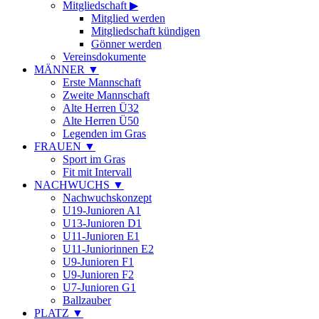
Mitgliedschaft
▶
Mitglied werden
Mitgliedschaft kündigen
Gönner werden
Vereinsdokumente
MÄNNER
▼
Erste Mannschaft
Zweite Mannschaft
Alte Herren Ü32
Alte Herren Ü50
Legenden im Gras
FRAUEN
▼
Sport im Gras
Fit mit Intervall
NACHWUCHS
▼
Nachwuchskonzept
U19-Junioren A1
U13-Junioren D1
U11-Junioren E1
U11-Juniorinnen E2
U9-Junioren F1
U9-Junioren F2
U7-Junioren G1
Ballzauber
PLATZ
▼