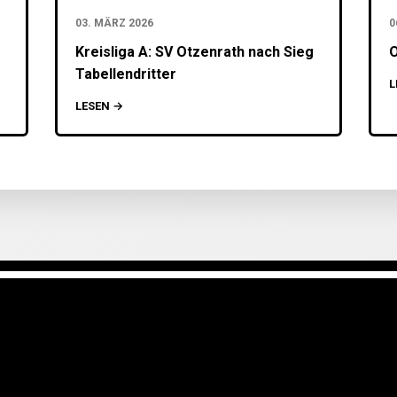
03. MÄRZ 2026
0
Kreisliga A: SV Otzenrath nach Sieg
O
Tabellendritter
L
LESEN →